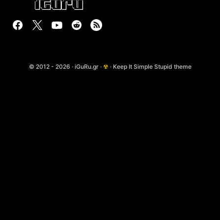
© 2012 - 2026 · iGuRu.gr ·
☢
· Keep It Simple Stupid theme