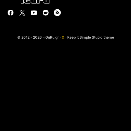
© 2012 - 2026 · iGuRu.gr ·
☢
· Keep It Simple Stupid theme