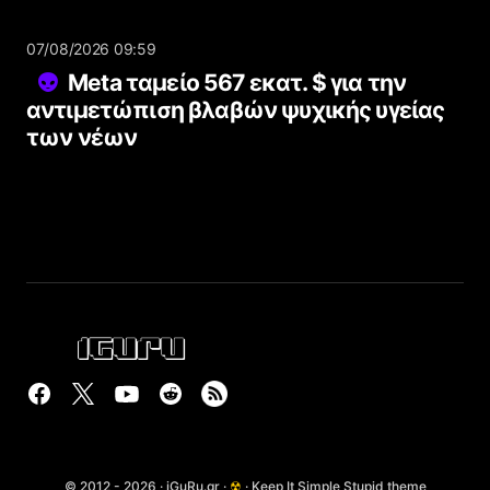
07/08/2026 09:59
Meta ταμείο 567 εκατ. $ για την
αντιμετώπιση βλαβών ψυχικής υγείας
των νέων
© 2012 - 2026 · iGuRu.gr ·
☢
· Keep It Simple Stupid theme