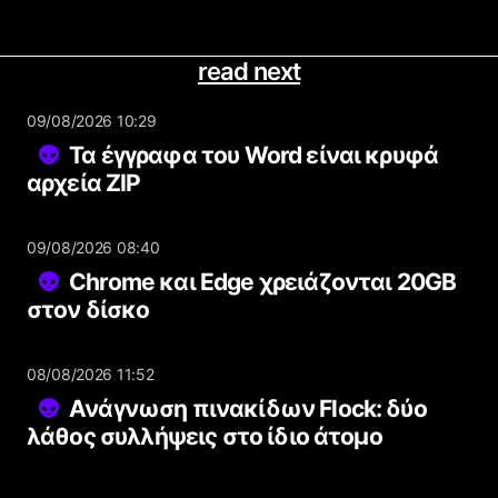
read next
09/08/2026 10:29
Τα έγγραφα του Word είναι κρυφά
αρχεία ZIP
09/08/2026 08:40
Chrome και Edge χρειάζονται 20GB
στον δίσκο
08/08/2026 11:52
Ανάγνωση πινακίδων Flock: δύο
λάθος συλλήψεις στο ίδιο άτομο