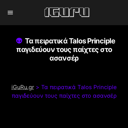
Τα πειρατικά Talos Principle
παγιδεύουν τους παίχτες στο
ασανσέρ
iGuRu.gr
>
Τα πειρατικά Talos Principle
παγιδεύουν τους παίχτες στο ασανσέρ