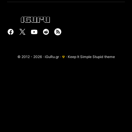
© 2012 - 2026 · iGuRu.gr ·
☢
· Keep It Simple Stupid theme