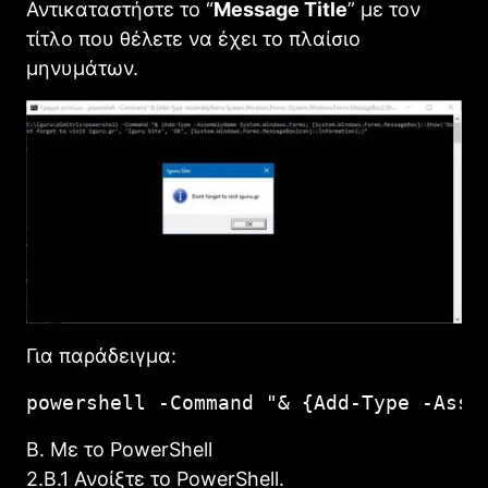
Αντικαταστήστε το “
Message Title
” με τον
τίτλο που θέλετε να έχει το πλαίσιο
μηνυμάτων.
Για παράδειγμα:
powershell -Command "& {Add-Type -Asse
Β. Με το PowerShell
2.Β.1 Ανοίξτε το PowerShell.