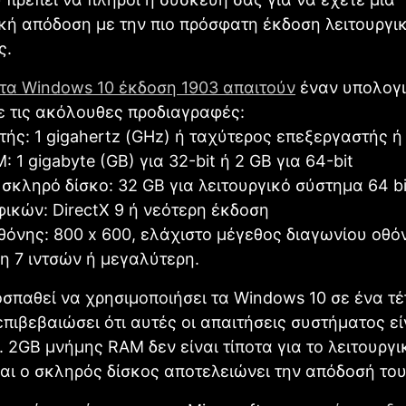
κή απόδοση με την πιο πρόσφατη έκδοση λειτουργι
ς.
τα Windows 10 έκδοση 1903 απαιτούν
έναν υπολογι
με τις ακόλουθες προδιαγραφές:
ής: 1 gigahertz (GHz) ή ταχύτερος επεξεργαστής ή
 1 gigabyte (GB) για 32-bit ή 2 GB για 64-bit
σκληρό δίσκο: 32 GB για λειτουργικό σύστημα 64 bit
ικών: DirectX 9 ή νεότερη έκδοση
όνης: 800 x 600, ελάχιστο μέγεθος διαγωνίου οθόν
η 7 ιντσών ή μεγαλύτερη.
σπαθεί να χρησιμοποιήσει τα Windows 10 σε ένα τέ
επιβεβαιώσει ότι αυτές οι απαιτήσεις συστήματος ε
. 2GB μνήμης RAM δεν είναι τίποτα για το λειτουργι
αι ο σκληρός δίσκος αποτελειώνει την απόδοσή του