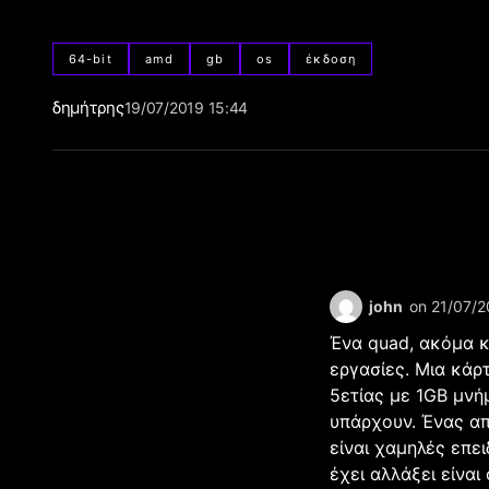
64-bit
amd
gb
os
έκδοση
δημήτρης
19/07/2019 15:44
on 21/07/2
john
Ένα quad, ακόμα κ
εργασίες. Μια κάρ
5ετίας με 1GB μνή
υπάρχουν. Ένας απ
είναι χαμηλές επε
έχει αλλάξει είνα