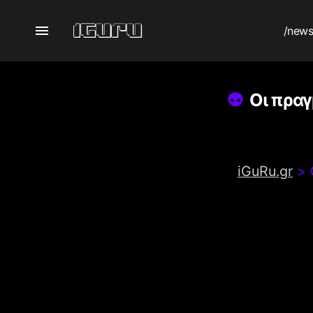
/new
Οι πραγ
iGuRu.gr
>