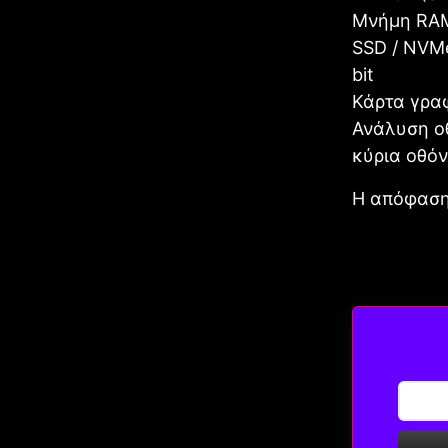
Μνήμη RAM 
SSD / NVMe
bit
Κάρτα γραφ
Ανάλυση οθ
κύρια οθόν
Η απόφαση 