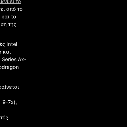
ικνύει το
ει από το
 και το
ωση της
ς Intel
x και
Series Ax-
apdragon
φαίνεται
 i9-7x),
στές