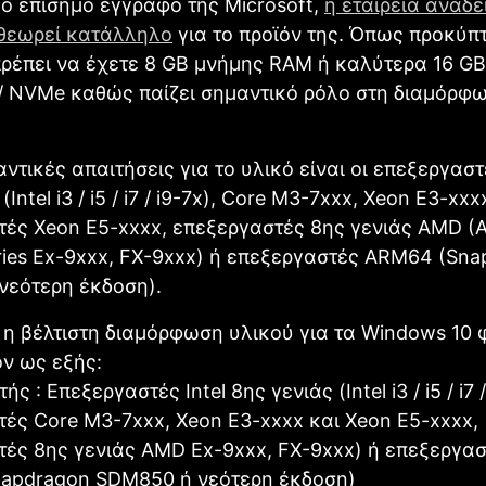
ο επίσημο έγγραφο της Microsoft,
η εταιρεία αναδε
 θεωρεί κατάλληλο
για το προϊόν της. Όπως προκύπτ
ρέπει να έχετε 8 GB μνήμης RAM ή καλύτερα 16 GB
/ NVMe καθώς παίζει σημαντικό ρόλο στη διαμόρφ
ντικές απαιτήσεις για το υλικό είναι οι επεξεργαστέ
(Intel i3 / i5 / i7 / i9-7x), Core M3-7xxx, Xeon E3-xxx
ές Xeon E5-xxxx, επεξεργαστές 8ης γενιάς AMD (A 
ries Ex-9xxx, FX-9xxx) ή επεξεργαστές ARM64 (Sn
νεότερη έκδοση).
η βέλτιστη διαμόρφωση υλικού για τα Windows 10 
ν ως εξής:
ς : Επεξεργαστές Intel 8ης γενιάς (Intel i3 / i5 / i7 /
ές Core M3-7xxx, Xeon E3-xxxx και Xeon E5-xxxx,
ές 8ης γενιάς AMD Ex-9xxx, FX-9xxx) ή επεξεργα
apdragon SDM850 ή νεότερη έκδοση)