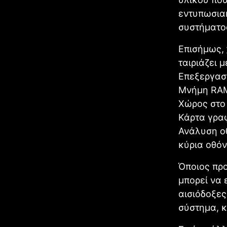
εντυπωσια
συστήματο
Επισήμως,
ταιριάζει 
Επεξεργαστ
Μνήμη RAM:
Χώρος στο 
Κάρτα γραφ
Ανάλυση οθ
κύρια οθόν
Όποιος προ
μπορεί να 
αισιόδοξες
σύστημα, κ