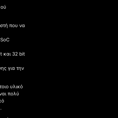
κού
στή που να
 SoC
 και 32 bit
ης για την
τοιο υλικό
ίναι πολύ
κό
.