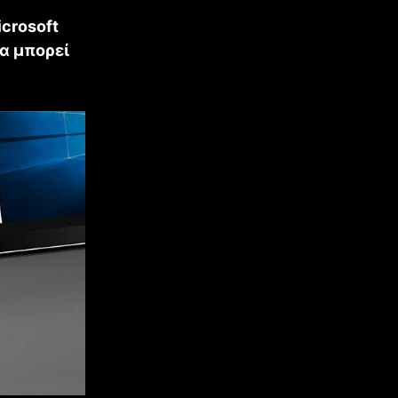
crosoft
να μπορεί