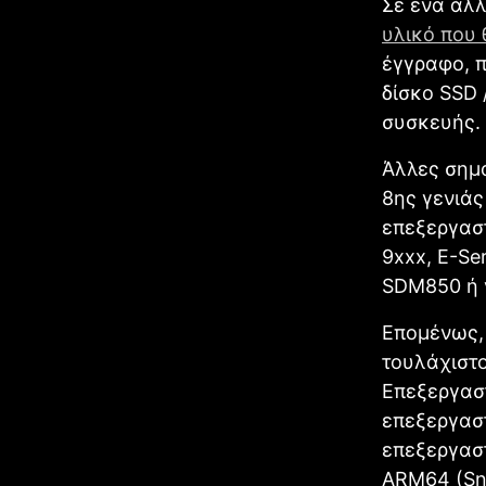
Σε ένα άλλ
υλικό που
έγγραφο, π
δίσκο SSD 
συσκευής.
Άλλες σημα
8ης γενιάς 
επεξεργαστ
9xxx, E-Se
SDM850 ή 
Επομένως, 
τουλάχιστο
Επεξεργαστή
επεξεργαστ
επεξεργαστ
ARM64 (Sn