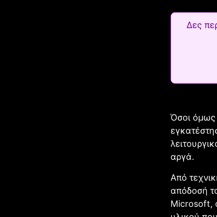
Δες πε
Όσοι όμως
εγκατέστησ
λειτουργικ
αργά.
Από τεχνικ
απόδοσή το
Microsoft,
υλικού που