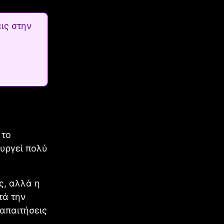
ις στην
 το
ουργεί πολύ
ς, αλλά η
τά την
 απαιτήσεις