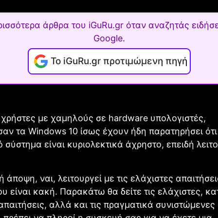
ρισσότερα άρθρα του iGuRu.gr όταν αναζητάς ειδήσε
Google.
Το iGuRu.gr προτιμώμενη πηγή
 χρήστες με χαμηλούς σε hardware υπολογιστές,
αν τα Windows 10 ίσως έχουν ήδη παρατηρήσει ότι
ό σύστημα είναι κυριολεκτικά άχρηστο, επειδή λειτ
ή άποψη, ναι, λειτουργεί με τις ελάχιστες απαιτήσει
υ είναι κακή. Παρακάτω θα δείτε τις ελάχιστες, κα
 απαιτήσεις, αλλά και τις πραγματικά συνιστώμενες
 πρέπει να πληροί η συσκευή σας για να έχετε μια