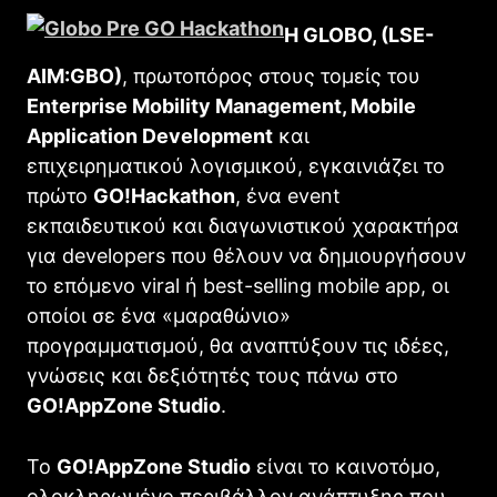
Η GLOBO, (LSE-
AIM:GBO)
, πρωτοπόρος στους τομείς του
Enterprise Mobility Management, Mobile
Application Development
και
επιχειρηματικού λογισμικού, εγκαινιάζει το
πρώτο
GO!Hackathon
, ένα event
εκπαιδευτικού και διαγωνιστικού χαρακτήρα
για developers που θέλουν να δημιουργήσουν
το επόμενο viral ή best-selling mobile app, οι
οποίοι σε ένα «μαραθώνιο»
προγραμματισμού, θα αναπτύξουν τις ιδέες,
γνώσεις και δεξιότητές τους πάνω στο
GO!AppΖone Studio
.
Το
GO!AppZone Studio
είναι το καινοτόμο,
ολοκληρωμένο περιβάλλον ανάπτυξης που