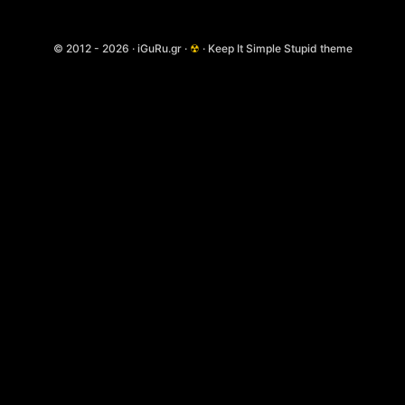
© 2012 - 2026 · iGuRu.gr ·
☢
· Keep It Simple Stupid theme