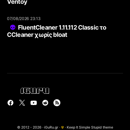
Ventoy
07/08/2026 23:13
FluentCleaner 1.11.112 Classic το
CCleaner χωρίς bloat
© 2012 - 2026 · iGuRu.gr ·
☢
· Keep It Simple Stupid theme