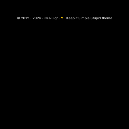
© 2012 - 2026 · iGuRu.gr ·
☢
· Keep It Simple Stupid theme