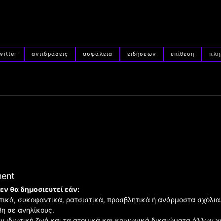
witter
αντιδράσεις
ασφάλεια
ειδήσεων
επίθεση
πλη
ment
εν θα δημοσιευτεί εάν:
ιστικά, συκοφαντικά, ρατσιστικά, προσβλητικά ή ανάρμοστα σχόλια
βη σε ανηλίκους.
ην ιδιωτική ζωή και τα ατομικά και κοινωνικά δικαιώματα άλλων 