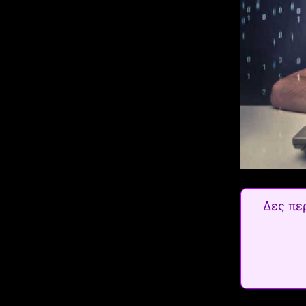
Δες πε