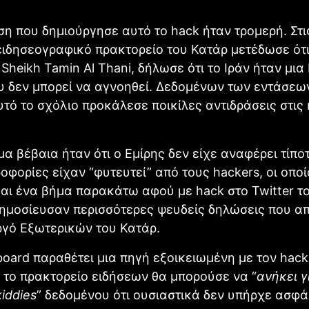
η που δημιούργησε αυτό το hack ήταν τρομερή. Στι
ειδησεογραφικό πρακτορείο του Κατάρ μετέδωσε ότι
 Sheikh Tamin Al Thani, δήλωσε ότι το Ιράν ήταν μια
 δεν μπορεί να αγνοηθεί. Δεδομένων των εντάσεω
υτό το σχόλιο προκάλεσε ποικίλες αντιδράσεις στις 
α βέβαια ήταν ότι ο Εμίρης δεν είχε αναφέρει τίποτ
ροφορίες είχαν “φυτευτεί” από τους hackers, οι οποί
αι ένα βήμα παρακάτω αφού με hack στο Twitter τ
δημοσίευσαν περισσότερες ψευδείς δηλώσεις που 
ργό Εξωτερικών του Κατάρ.
oard παραθέτει μια πηγή εξοικειωμένη με τον hack
 το πρακτορείο ειδήσεων θα μπορούσε να “
ανήκει γ
kiddies
” δεδομένου ότι ουσιαστικά δεν υπήρχε ασφά