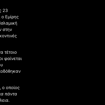
ς 23
 ο Εμίρης
 Ισλαμική
ν στην
κοντινές
α τέτοιο
οι φαίνεται
ου
αποδόθηκαν
, ο οποίος
ια πάντα
λεια.