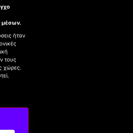
εγχο
 μέσων.
ώσεις ήταν
τονικές
ική
ν τους
ς χώρες.
τεί.