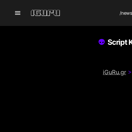
/new
Script
iGuRu.gr