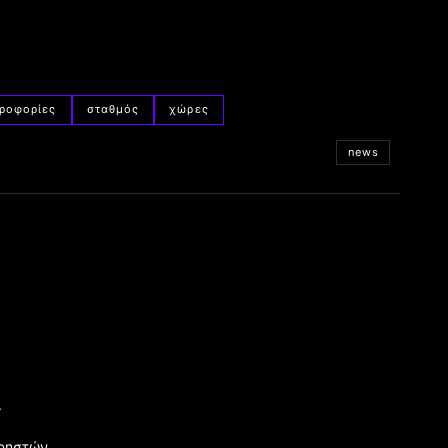
ροφορίες
σταθμός
χώρες
news
.
χρηστών.