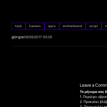
hack
hackers
iguru
motherboard
script
t
giorgos
09/06/2017 00:09
Leave a Com
Το μήνυμα σας δ
1. Περιέχει υβρ
2. Προκαλεί βλά
3. Παρενοχλεί τ