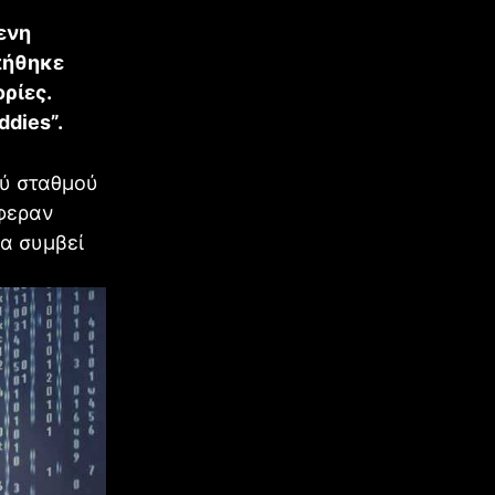
ενη
πήθηκε
ρίες.
ddies”.
ού σταθμού
έφεραν
να συμβεί