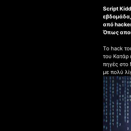
Script Kid
εβδομάδα,
από hacke
Όπως αποκα
Το hack το
του Κατάρ 
πηγές στo 
με πολύ λί