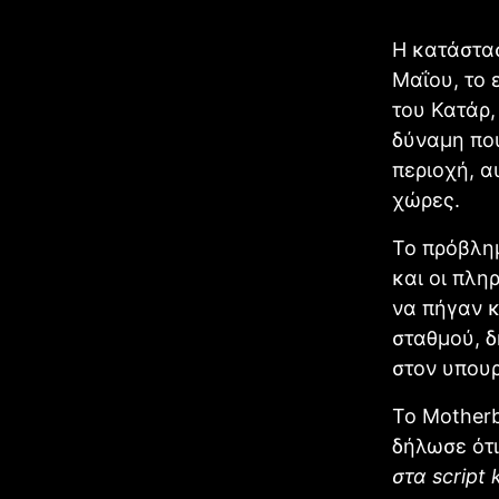
Η κατάστασ
Μαΐου, το 
του Κατάρ,
δύναμη που
περιοχή, α
χώρες.
Το πρόβλημ
και οι πλη
να πήγαν κ
σταθμού, 
στον υπου
Το Motherb
δήλωσε ότι
στα script 