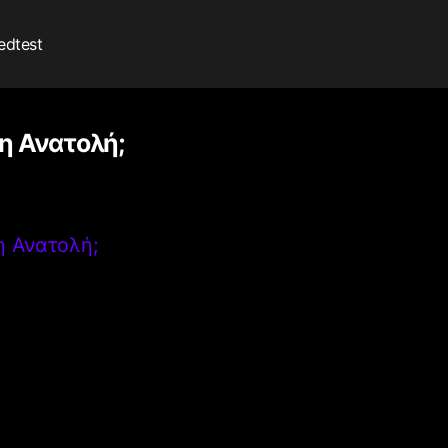
edtest
ση Ανατολή;
η Ανατολή;