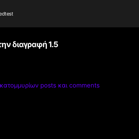
edtest
την διαγραφή 1.5
 εκατομμυρίων posts και comments