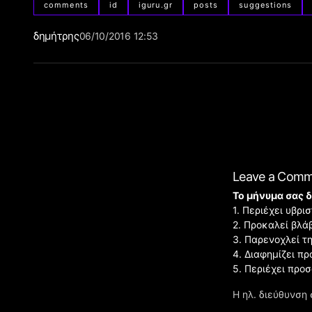
comments
id
iguru.gr
posts
suggestions
δημήτρης
06/10/2016 12:53
Leave a Com
Το μήνυμα σας δ
1. Περιέχει υβρ
2. Προκαλεί βλά
3. Παρενοχλεί τ
4. Διαφημίζει πρ
5. Περιέχει προ
Η ηλ. διεύθυνση 