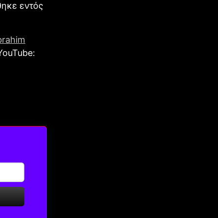
θηκε εντός
brahim
YouTube: