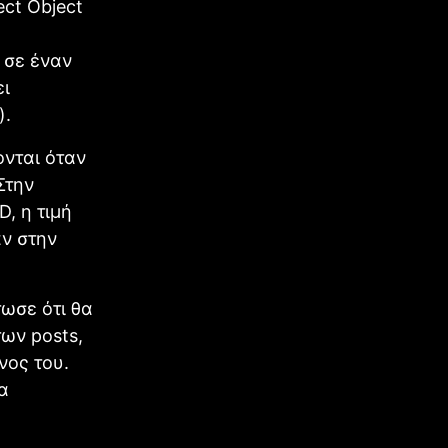
ect Object
 σε έναν
ει
).
ονται όταν
Στην
D, η τιμή
αν στην
τωσε ότι θα
ων posts,
νος του.
α