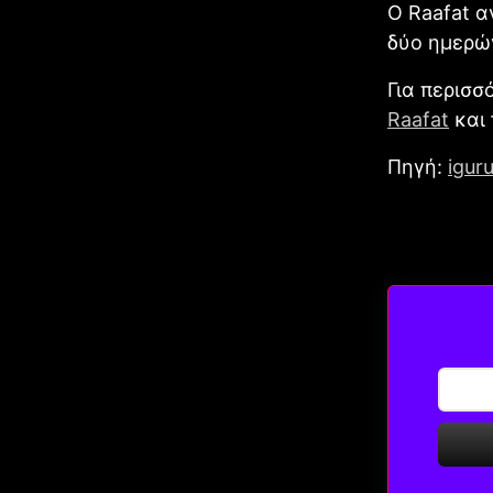
Ο Raafat α
δύο ημερώ
Για περισσ
Raafat
και 
Πηγή:
iguru