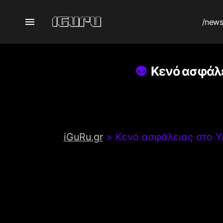
/new
Κενό ασφάλε
iGuRu.gr
>
Κενό ασφάλειας στο Ya