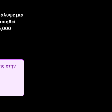
κάλυψε μια
ποιηθεί
5,000
ις στην