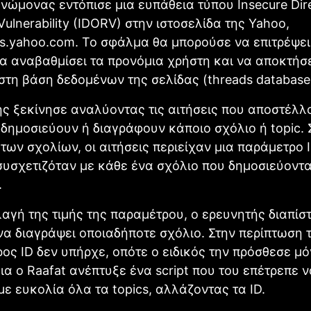
νώμονας εντόπισε μια ευπάθεια τύπου Insecure Dir
Vulnerability (IDORV) στην ιστοσελίδα της Yahoo,
s.yahoo.com. Το σφάλμα θα μπορούσε να επιτρέψει
α αναβαθμίσει τα προνόμια χρήστη και να αποκτήσ
τη βάση δεδομένων της σελίδας (threads database
ς ξεκίνησε αναλύοντας τις αιτήσεις που αποστέλλ
 δημοσιεύουν ή διαγράφουν κάποιο σχόλιο ή topic. 
των σχολίων, οι αιτήσεις περιείχαν μια παράμετρο I
συσχετιζόταν με κάθε ένα σχόλιο που δημοσιεύοντ
.
αγή της τιμής της παραμέτρου, ο ερευνητής διαπίσ
α διαγράψει οποιαδήποτε σχόλιο. Στην περίπτωση τ
ος ID δεν υπήρχε, οπότε ο ειδικός την πρόσθεσε μό
ια ο Raafat ανέπτυξε ένα script που του επέτρεπε ν
με ευκολία όλα τα topics, αλλάζοντας τα ID.