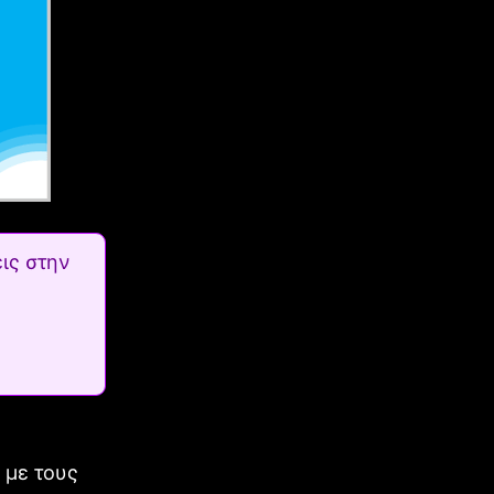
ις στην
 με τους