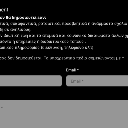
ment
εν θα δημοσιευτεί εάν:
ιστικά, συκοφαντικά, ρατσιστικά, προσβλητικά ή ανάρμοστα σχόλια
βη σε ανηλίκους.
ην ιδιωτική ζωή και τα ατομικά και κοινωνικά δικαιώματα άλλων 
οϊόντα ή υπηρεσίες ή διαδικτυακούς τόπους .
σωπικές πληροφορίες (διεύθυνση, τηλέφωνο κλπ).
σας δεν δημοσιεύεται.
Τα υποχρεωτικά πεδία σημειώνονται με
*
Email *