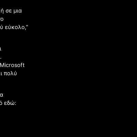
 ή σε μια
το
λύ εύκολο,”
ι
.
Microsoft
αι πολύ
να
ό εδώ: