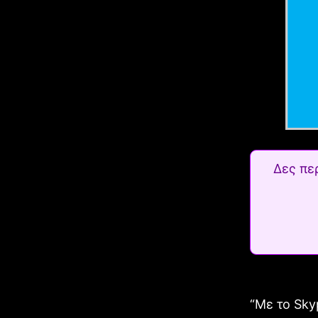
Δες πε
“Με το Sky