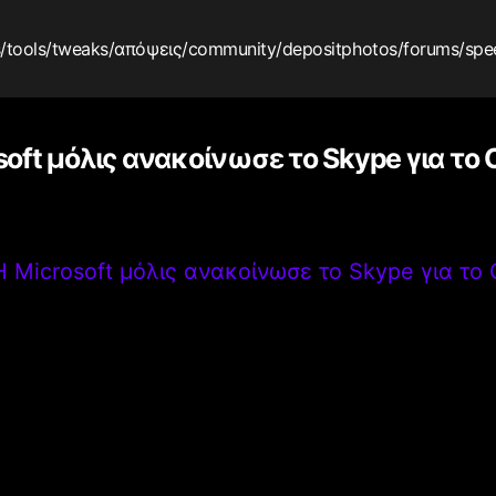
s
/tools
/tweaks
/απόψεις
/community
/depositphotos
/forums
/spe
soft μόλις ανακοίνωσε το Skype για το
Η Microsoft μόλις ανακοίνωσε το Skype για το