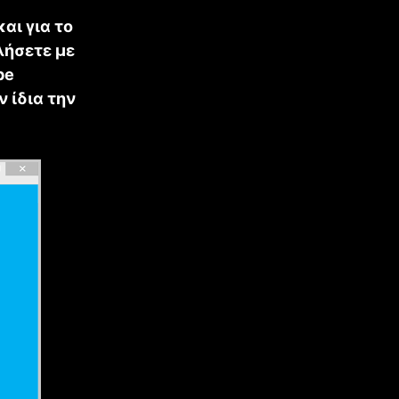
αι για το
λήσετε με
pe
 ίδια την