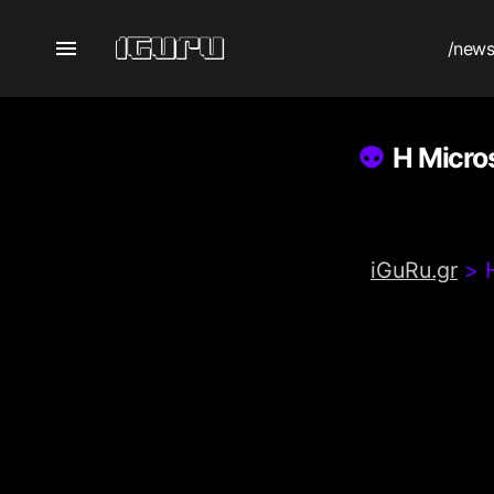
/new
Η Micro
iGuRu.gr
>