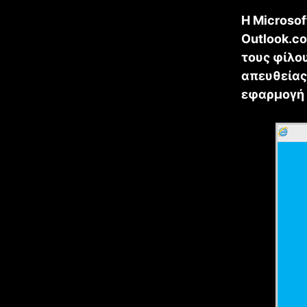
Η Microsof
Outlook.c
τους φίλου
απευθείας 
εφαρμογή 