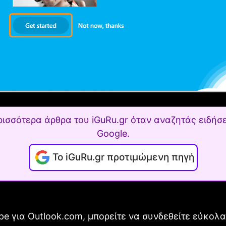
ρισσότερα άρθρα του iGuRu.gr όταν αναζητάς ειδήσε
Google.
Το iGuRu.gr προτιμώμενη πηγή
pe για Outlook.com, μπορείτε να συνδεθείτε εύκολα