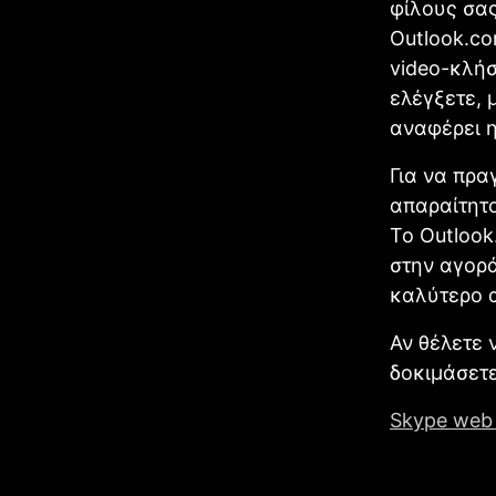
φίλους σας
Outlook.co
video-κλήσ
ελέγξετε, 
αναφέρει η
Για να πρα
απαραίτητο
Το Outlook
στην αγορά
καλύτερο α
Αν θέλετε 
δοκιμάσετε
Skype web 