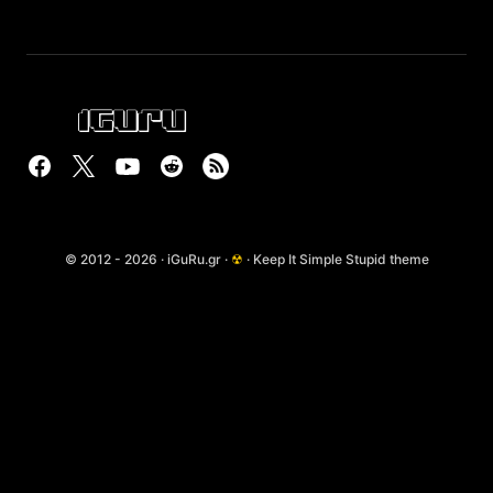
© 2012 - 2026 · iGuRu.gr ·
☢
· Keep It Simple Stupid theme