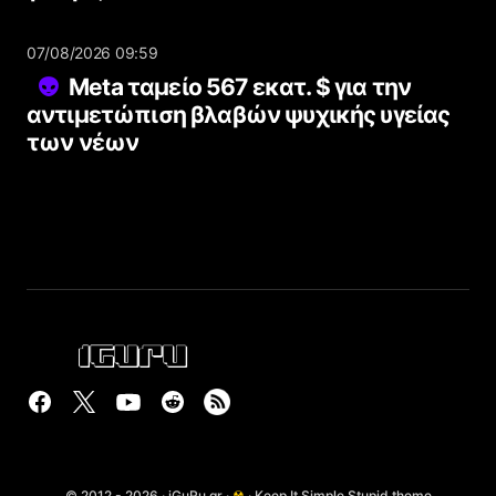
07/08/2026 09:59
Meta ταμείο 567 εκατ. $ για την
αντιμετώπιση βλαβών ψυχικής υγείας
των νέων
© 2012 - 2026 · iGuRu.gr ·
☢
· Keep It Simple Stupid theme