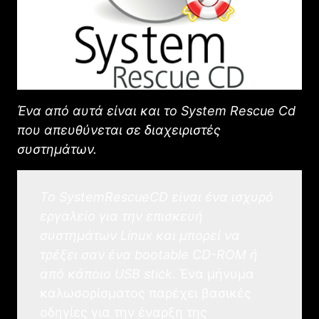
Ένα από αυτά είναι και το System Rescue Cd
που απευθύνεται σε διαχειριστές
συστημάτων.
Το SystemRescueCD είναι ένα ισχυρό
εργαλείο για την επισκευή
συστημάτων Linux και μπορεί να
τρέξει σαν ένα bootable CD-ROM ή
από κάποιο USB stick.
Ένα μήνυμα
καλωσορίσματος παρέχει βασικές
οδηγίες για την έναρξη της