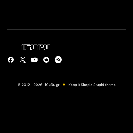
© 2012 - 2026 · iGuRu.gr ·
☢
· Keep It Simple Stupid theme