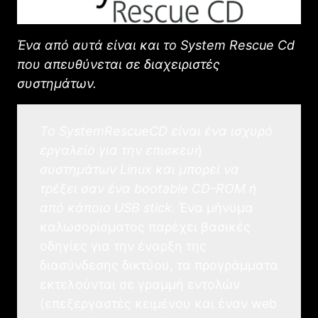
Ένα από αυτά είναι και το System Rescue Cd
που απευθύνεται σε διαχειριστές
συστημάτων.
Το SystemRescueCD είναι ένα ισχυρό
εργαλείο για την επισκευή
συστημάτων Linux και μπορεί να
τρέξει σαν ένα bootable CD-ROM ή
από κάποιο USB stick.
Ένα μήνυμα
καλωσορίσματος παρέχει βασικές
οδηγίες για την έναρξη της
διασύνδεσης δικτύου, τα προγράμματα
εκτελούνται σε γραμμή εντολών
(επεξεργαστές κειμένου και έναν web