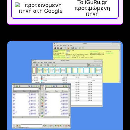
Το iGuRu.gr
προτιμώμενη
πηγή