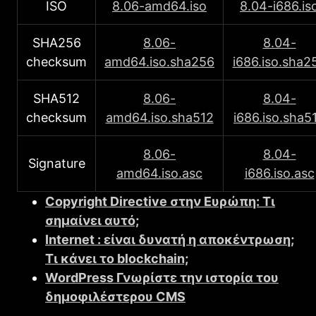
ISO
8.06-amd64.iso
8.04-i686.is
SHA256
8.06-
8.04-
checksum
amd64.iso.sha256
i686.iso.sha2
SHA512
8.06-
8.04-
checksum
amd64.iso.sha512
i686.iso.sha5
8.06-
8.04-
Signature
amd64.iso.asc
i686.iso.asc
Copyright Directive στην Ευρώπη: Τι
σημαίνει αυτό;
Internet : είναι δυνατή η αποκέντρωση;
Τι κάνει το blockchain;
WordPress Γνωρίστε την ιστορία του
δημοφιλέστερου CMS