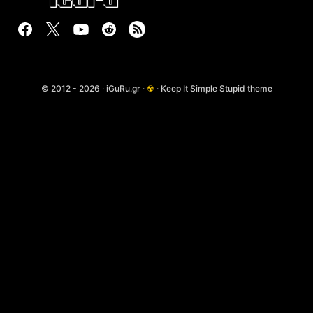
© 2012 - 2026 · iGuRu.gr ·
☢
· Keep It Simple Stupid theme