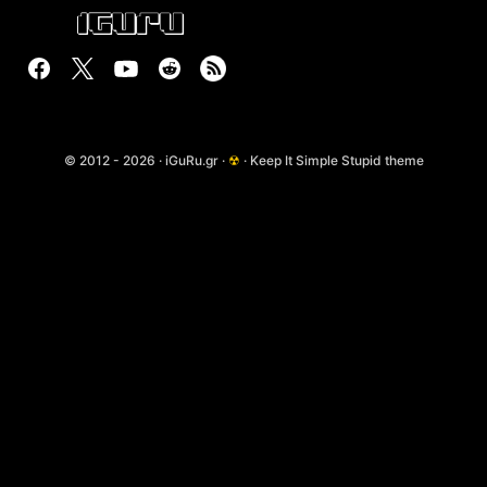
© 2012 - 2026 · iGuRu.gr ·
☢
· Keep It Simple Stupid theme