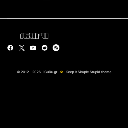
© 2012 - 2026 · iGuRu.gr ·
☢
· Keep It Simple Stupid theme