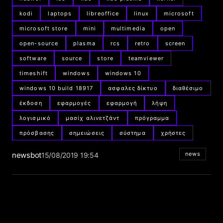
kodi
laptops
libreoffice
linux
microsoft
microsoft store
mini
multimedia
open
open-source
plasma
rcs
retro
screen
software
source
store
teamviewer
timeshift
windows
windows 10
windows 10 build 18917
ασφαλες δίκτυο
διαθέσιμο
έκδοση
εφαρμογές
εφαρμογή
λήψη
λογισμικό
μασίχ αλινετζάντ
πρόγραμμα
πρόσβασης
σημειώσεις
σύστημα
χρήστες
newsbot
news
15/08/2019 19:54