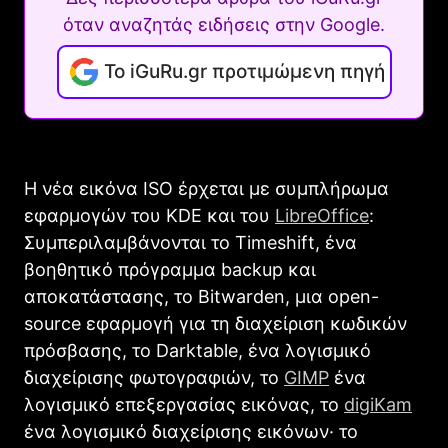
όταν αναζητάς ειδήσεις στην Google.
Το iGuRu.gr προτιμώμενη πηγή
Η νέα εικόνα ISO έρχεται με συμπλήρωμα
εφαρμογών του KDE και του
LibreOffice
:
Συμπεριλαμβάνονται το Timeshift, ένα
βοηθητικό πρόγραμμα backup και
αποκατάστασης, το Bitwarden, μια open-
source εφαρμογή για τη διαχείριση κωδικών
πρόσβασης, το Darktable, ένα λογισμικό
διαχείρισης φωτογραφιών, το
GIMP
ένα
λογισμικό επεξεργασίας εικόνας, το
digiKam
ένα λογισμικό διαχείρισης εικόνων· το