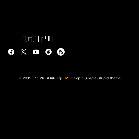
© 2012 - 2026 · iGuRu.gr ·
☢
· Keep It Simple Stupid theme