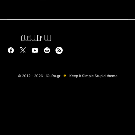
© 2012 - 2026 · iGuRu.gr ·
☢
· Keep It Simple Stupid theme