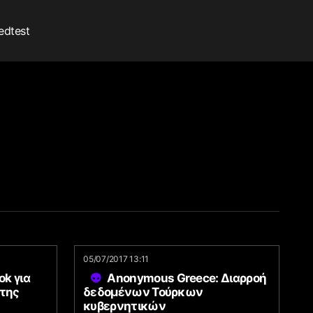
edtest
05/07/2017 13:11
k για
Anonymous Greece: Διαρροή
 της
δεδομένων Τούρκων
κυβερνητικών