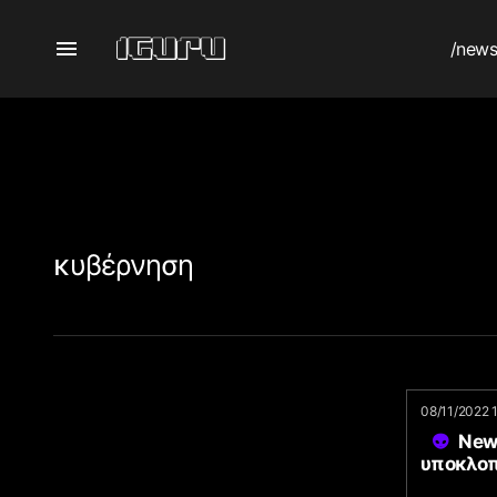
/new
κυβέρνηση
08/11/2022 
New 
υποκλοπ