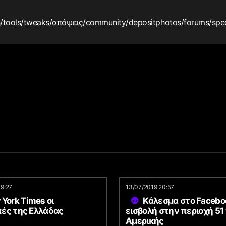
s
/tools
/tweaks
/απόψεις
/community
/depositphotos
/forums
/spe
19:27
13/07/2019 20:57
York Times οι
Κάλεσμα στο Faceboo
ές της Ελλάδας
εισβολή στην περιοχή 51
Αμερικής