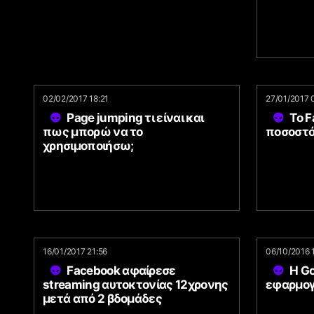
02/02/2017 18:21
27/01/2017 
Page jumping τι είναι και
Το 
πως μπορώ να το
ποσοστό
χρησιμοποιήσω;
16/01/2017 21:56
06/10/2016 
Facebook αφαίρεσε
Η Go
streaming αυτοκτονίας 12χρονης
εφαρμογ
μετά από 2 βδομάδες