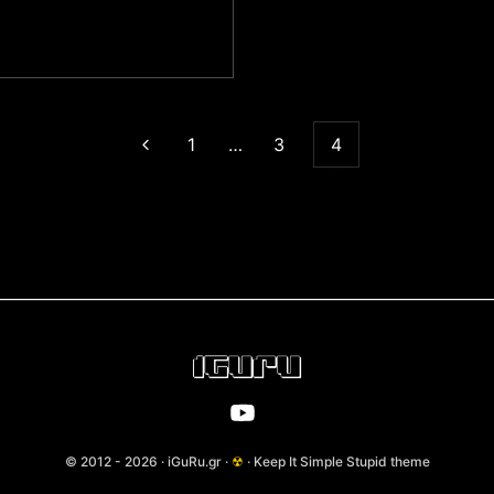
1
…
3
4
© 2012 - 2026 · iGuRu.gr ·
☢
· Keep It Simple Stupid theme