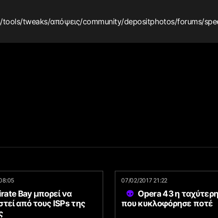
s
/tools
/tweaks
/απόψεις
/community
/depositphotos
/forums
/spe
08:05
07/02/2017 21:22
irate Bay μπορεί να
Opera 43 η ταχύτερ
τεί από τους ISPs της
που κυκλοφόρησε ποτέ
ς