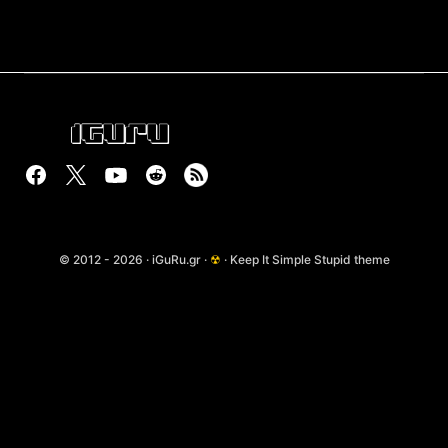
© 2012 - 2026 · iGuRu.gr ·
☢
· Keep It Simple Stupid theme