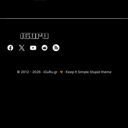
© 2012 - 2026 · iGuRu.gr ·
☢
· Keep It Simple Stupid theme