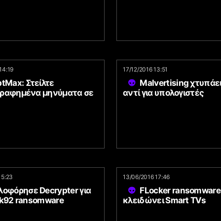
14:19
17/12/2016 13:51
tMax: Στείλτε
Malvertising χτυπάει
ραφημένα μηνύματα σε
αντί για υπολογιστές
15:23
13/06/2016 17:46
λοφόρησε Decrypter για
FLocker ransomware
ck92 ransomware
κλειδώνει Smart TVs