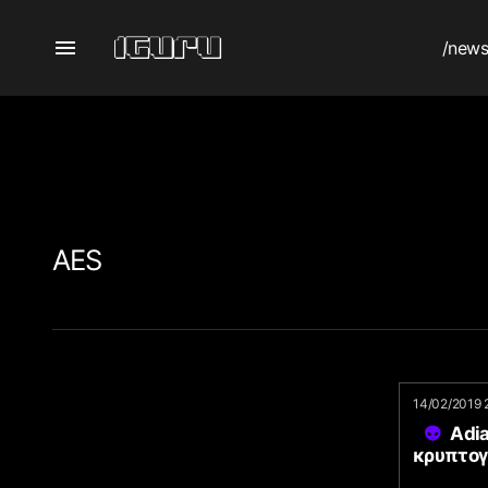
/new
AES
14/02/2019 
Adia
κρυπτο