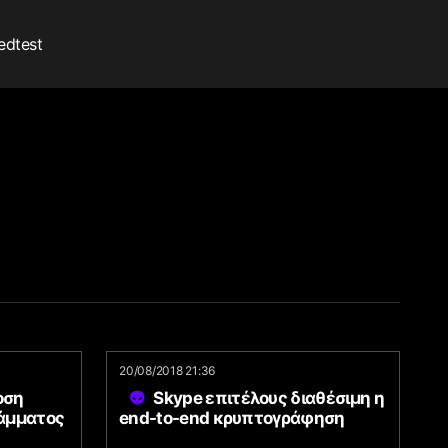
edtest
20/08/2018 21:36
οση
Skype επιτέλους διαθέσιμη η
ράμματος
end-to-end κρυπτογράφηση