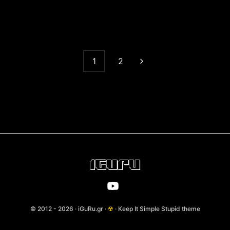
1
2
© 2012 - 2026 · iGuRu.gr ·
☢
· Keep It Simple Stupid theme