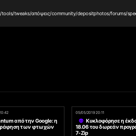
s
/tools
/tweaks
/απόψεις
/community
/depositphotos
/forums
/spe
20:42
05/05/2019 20:11
ntum από την Google: η
Κυκλοφόρησε η έκδ
γράφηση των φτωχών
18.06 του δωρεάν προγ
7-Zip