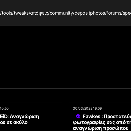
s
/tools
/tweaks
/απόψεις
/community
/depositphotos
/forums
/spe
10:50
30/03/2022 19:09
EiD: Αναγνώριση
Fawkes : Προστατεύσ
υ σε σκύλο
φωτογραφίες σας από τ
αναγνώριση προσώπου