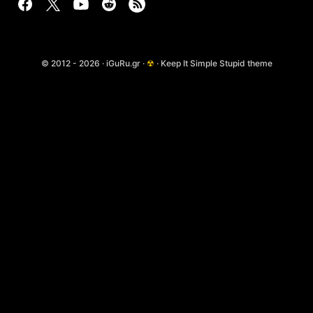
© 2012 - 2026 · iGuRu.gr ·
☢
· Keep It Simple Stupid theme