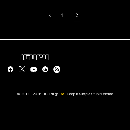
1
2
© 2012 - 2026 · iGuRu.gr ·
☢
· Keep It Simple Stupid theme