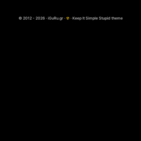
© 2012 - 2026 · iGuRu.gr ·
☢
· Keep It Simple Stupid theme