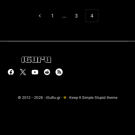
1
…
3
4
© 2012 - 2026 · iGuRu.gr ·
☢
· Keep It Simple Stupid theme