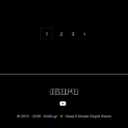
1
2
3
© 2012 - 2026 · iGuRu.gr ·
☢
· Keep It Simple Stupid theme