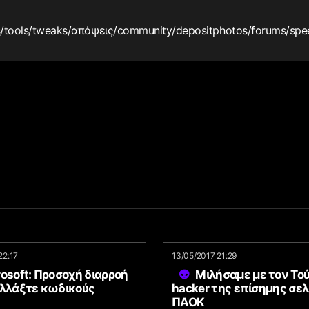
s
/tools
/tweaks
/απόψεις
/community
/depositphotos
/forums
/spe
22:17
13/05/2017 21:29
osoft: Προσοχή διαρροή
Μιλήσαμε με τον Το
Αλλάξτε κωδικούς
hacker της επίσημης σελ
ΠΑΟΚ