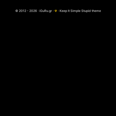
© 2012 - 2026 · iGuRu.gr ·
☢
· Keep It Simple Stupid theme