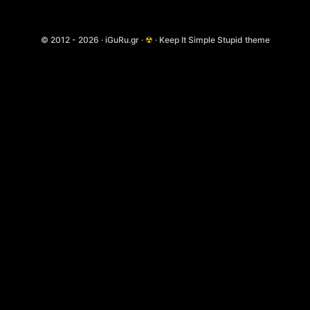
© 2012 - 2026 · iGuRu.gr ·
☢
· Keep It Simple Stupid theme