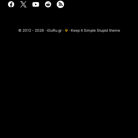
© 2012 - 2026 · iGuRu.gr ·
☢
· Keep It Simple Stupid theme