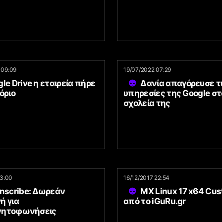
 09:09
19/07/2022 07:29
le Drive η εταιρεία πήρε
Δανία απαγόρευσε τ
όριο
υπηρεσίες της Google σ
σχολεία της
13:00
16/12/2017 22:54
anscribe: Δωρεάν
MX Linux 17 x64 Cus
ή για
από το iGuRu.gr
νητοφωνήσεις