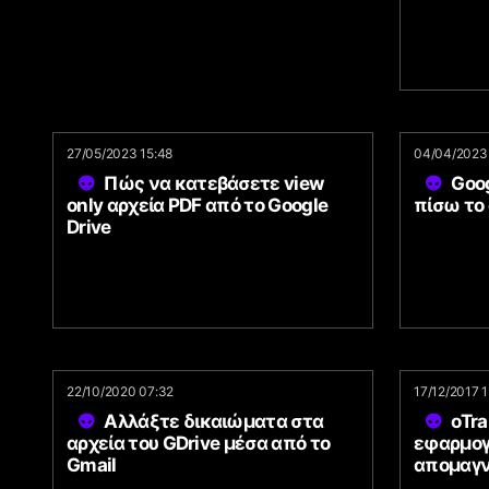
27/05/2023 15:48
04/04/2023
Πώς να κατεβάσετε view
Goog
only αρχεία PDF από το Google
πίσω το 
Drive
22/10/2020 07:32
17/12/2017 
Αλλάξτε δικαιώματα στα
oTr
αρχεία του GDrive μέσα από το
εφαρμογ
Gmail
απομαγ