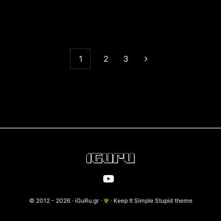
1
2
3
© 2012 - 2026 · iGuRu.gr ·
☢
· Keep It Simple Stupid theme