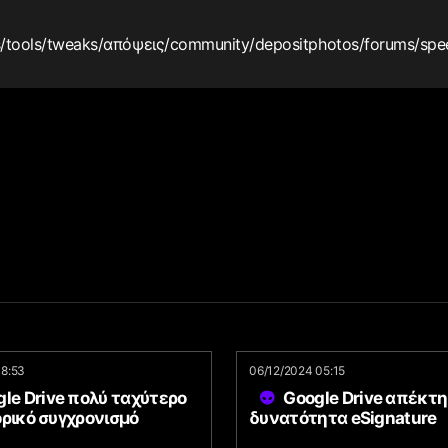
s
/tools
/tweaks
/απόψεις
/community
/depositphotos
/forums
/spe
18:53
06/12/2024 05:15
le Drive πολύ ταχύτερο
Google Drive απέκτ
ορικό συγχρονισμό
δυνατότητα eSignature