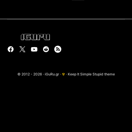
© 2012 - 2026 · iGuRu.gr ·
☢
· Keep It Simple Stupid theme