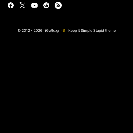
© 2012 - 2026 · iGuRu.gr ·
☢
· Keep It Simple Stupid theme