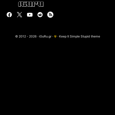
© 2012 - 2026 · iGuRu.gr ·
☢
· Keep It Simple Stupid theme