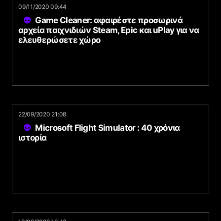
09/11/2020 09:44
Game Cleaner: αφαιρέστε προσωρινά
αρχεία παιχνιδιών Steam, Epic και uPlay για να
ελευθερώσετε χώρο
22/09/2020 21:08
Microsoft Flight Simulator : 40 χρόνια
ιστορία