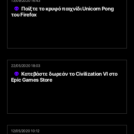
13/09/2020 16:43
Παίξτε το κρυφό παιχνίδι Unicorn Pong
του Firefox
22/05/2020 18:03
Κατεβάστε δωρεάν το Civilization VI στο
Epic Games Store
12/05/2020 10:12