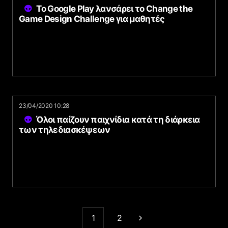
Το Google Play λανσάρει το Change the
Game Design Challenge για μαθητές
23/04/2020 10:28
Όλοι παίζουν παιχνίδια κατά τη διάρκεια
των τηλεδιασκέψεων
1
2