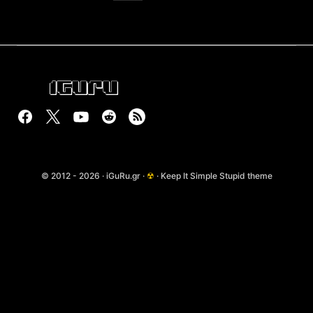
© 2012 - 2026 · iGuRu.gr ·
☢
· Keep It Simple Stupid theme