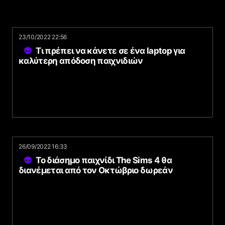
23/10/2022 22:56
Τι πρέπει να κάνετε σε ένα laptop για
καλύτερη απόδοση παιχνιδιών
26/09/2022 16:33
Το διάσημο παιχνίδι The Sims 4 θα
διανέμεται από τον Οκτώβριο δωρεάν