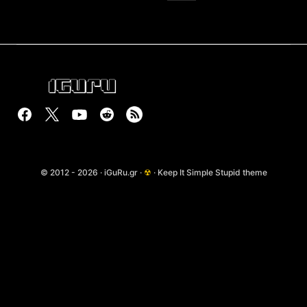
© 2012 - 2026 · iGuRu.gr ·
☢
· Keep It Simple Stupid theme