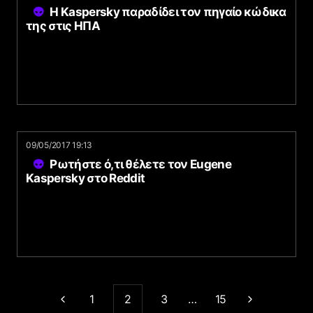
Η Kaspersky παραδίδει τον πηγαίο κώδικα
της στις ΗΠΑ
09/05/2017 19:13
Ρωτήστε ό,τι θέλετε τον Eugene
Kaspersky στο Reddit
1
2
3
…
15