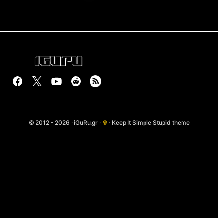
© 2012 - 2026 · iGuRu.gr ·
☢
· Keep It Simple Stupid theme