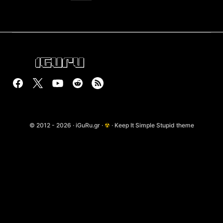
© 2012 - 2026 · iGuRu.gr ·
☢
· Keep It Simple Stupid theme