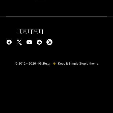
© 2012 - 2026 · iGuRu.gr ·
☢
· Keep It Simple Stupid theme