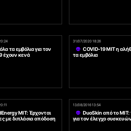
20:24
31/07/2020 18:26
όλα τα εμβόλια για τον
COVID-19 MIT η αλήθ
9 έχουν κενά
τα εμβόλια
20:11
13/08/2016 13:54
dEnergy MIT: Έρχονται
DuoSkin από το MIT:
ες με διπλάσια απόδοση
για τον έλεγχο συσκευώ