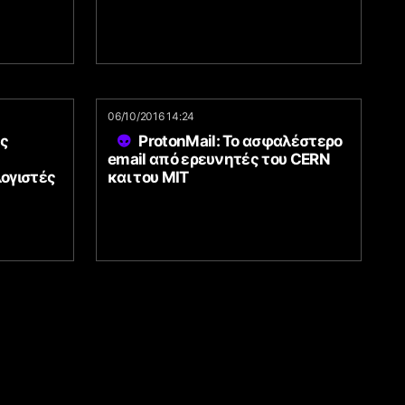
06/10/2016 14:24
ης
ProtonMail: Το ασφαλέστερο
email από ερευνητές του CERN
ογιστές
και του MIT