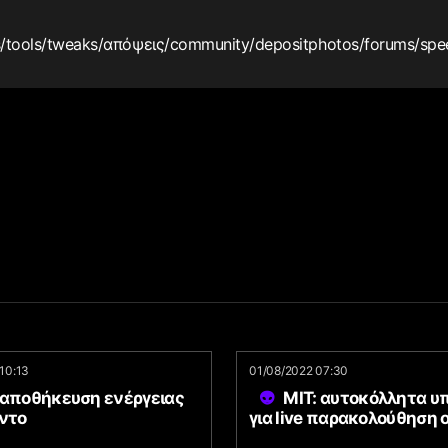
s
/tools
/tweaks
/απόψεις
/community
/depositphotos
/forums
/spe
10:13
01/08/2022 07:30
 αποθήκευση ενέργειας
MIT: αυτοκόλλητα 
έντο
για live παρακολούθηση