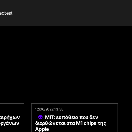
edtest
12/06/2022 13:38
υπερήχων
MIT: ευπάθεια που δεν
 οργάνων
διορθώνεται στα M1 chips της
Apple