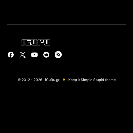
© 2012 - 2026 · iGuRu.gr ·
☢
· Keep It Simple Stupid theme