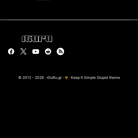
© 2012 - 2026 · iGuRu.gr ·
☢
· Keep It Simple Stupid theme