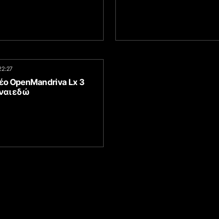
22:27
έο OpenMandriva Lx 3
ίναι εδώ