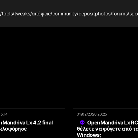
s
/tools
/tweaks
/απόψεις
/community
/depositphotos
/forums
/spe
15:14
01/02/2020 20:25
Mandriva Lx 4.2 final
OpenMandriva Lx RC 
υκλοφόρησε
θέλετε να φύγετε από τ
Windows;