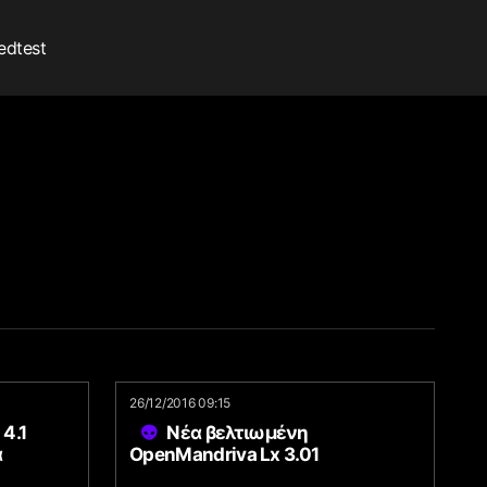
edtest
26/12/2016 09:15
4.1
Νέα βελτιωμένη
α
OpenMandriva Lx 3.01