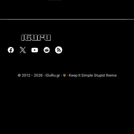
© 2012 - 2026 · iGuRu.gr ·
☢
· Keep It Simple Stupid theme