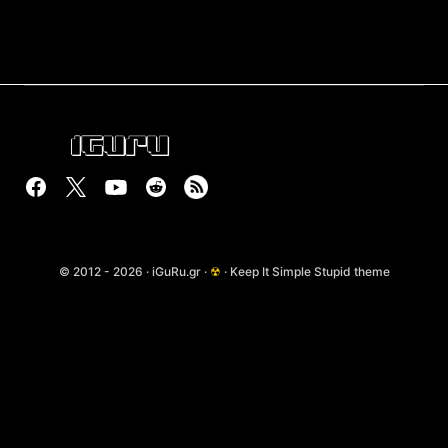
© 2012 - 2026 · iGuRu.gr ·
☢
· Keep It Simple Stupid theme